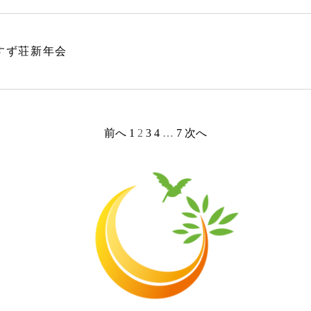
すず荘新年会
前へ
1
2
3
4
…
7
次へ