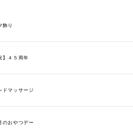
夕飾り
祝】４５周年
ンドマッサージ
月のおやつデー