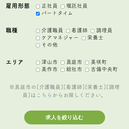
雇用形態
正社員
嘱託社員
パートタイム
職種
介護職員
看護師
調理員
ケアマネジャー
栄養士
その他
エリア
津山市
真庭市
美咲町
美作市
総社市
吉備中央町
※真庭市の[介護職員][看護師][栄養士][調理
員]は
こちら
からお探しください。
求人を絞り込む